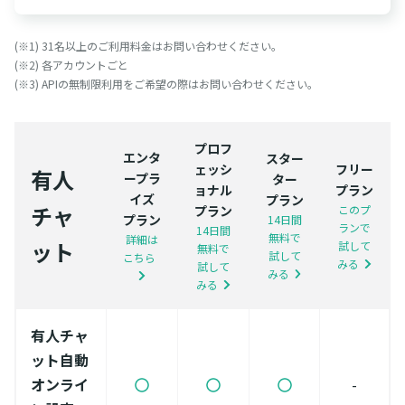
(※1) 31名以上のご利用料金はお問い合わせください。
(※2) 各アカウントごと
(※3) APIの無制限利用をご希望の際はお問い合わせください。
プロフ
エンタ
スター
ェッシ
フリー
有人
ープラ
ター
ョナル
プラン
イズ
プラン
チャ
プラン
このプ
プラン
14日間
ランで
14日間
無料で
詳細は
ット
試して
無料で
試して
こちら
みる
試して
みる
みる
有人チャ
ット自動
オンライ
-